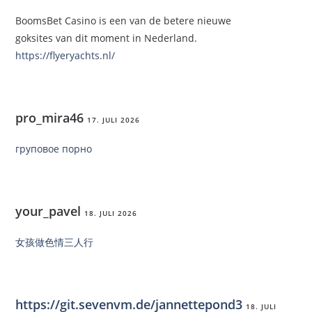
BoomsBet Casino is een van de betere nieuwe
goksites van dit moment in Nederland.
https://flyeryachts.nl/
pro_mira46
17. JULI 2026
груповое порно
your_pavel
18. JULI 2026
女孩做色情三人行
https://git.sevenvm.de/jannettepond3
18. JULI