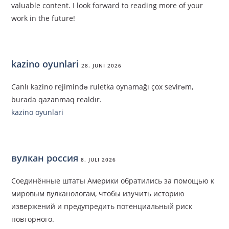
valuable content. I look forward to reading more of your
work in the future!
kazino oyunlari
28. JUNI 2026
Canlı kazino rejimində ruletka oynamağı çox sevirəm,
burada qazanmaq realdır.
kazino oyunlari
вулкан россия
8. JULI 2026
Соединённые штаты Америки обратились за помощью к
мировым вулканологам, чтобы изучить историю
извержений и предупредить потенциальный риск
повторного.