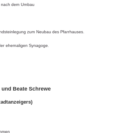
tha nach dem Umbau
undsteinlegung zum Neubau des Pfarrhauses.
 der ehemaligen Synagoge.
 und Beate Schrewe
tadtanzeigers)
ehmen