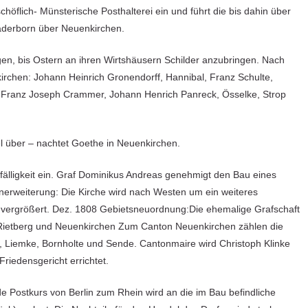
chöflich- Münsterische Posthalterei ein und führt die bis dahin über
aderborn über Neuenkirchen.
agen, bis Ostern an ihren Wirtshäusern Schilder anzubringen. Nach
kirchen: Johann Heinrich Gronendorff, Hannibal, Franz Schulte,
h,Franz Joseph Crammer, Johann Henrich Panreck, Össelke, Strop
 über – nachtet Goethe in Neuenkirchen.
fälligkeit ein. Graf Dominikus Andreas genehmigt den Bau eines
enerweiterung: Die Kirche wird nach Westen um ein weiteres
 vergrößert. Dez. 1808 Gebietsneuordnung:Die ehemalige Grafschaft
Rietberg und Neuenkirchen Zum Canton Neuenkirchen zählen die
 Liemke, Bornholte und Sende. Cantonmaire wird Christoph Klinke
riedensgericht errichtet.
 Postkurs von Berlin zum Rhein wird an die im Bau befindliche