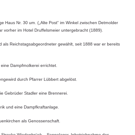
ige Haus Nr. 30 um. („Alte Post“ im Winkel zwischen Detmolder
r vorher im Hotel Druffelsmeier untergebracht (1889).
als Reichstagsabgeordneter gewählt, seit 1888 war er bereits
eine Dampfmolkerei errichtet.
ngewird durch Pfarrer Lübbert abgelöst.
e Gebrüder Stadler eine Brennerei.
brik und eine Dampfkraftanlage.
euenkirchen als Genossenschaft.
r Strecke Wiedenbrück – Sennelager. Inbetriebnahme des