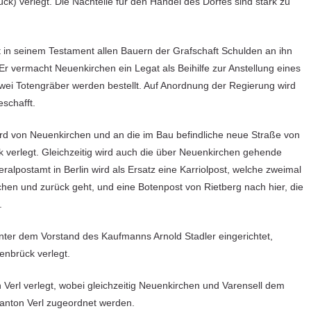
ck) verlegt. Die Nachteile für den Handel des Dorfes sind stark zu
 in seinem Testament allen Bauern der Grafschaft Schulden an ihn
r vermacht Neuenkirchen ein Legat als Beihilfe zur Anstellung eines
ei Totengräber werden bestellt. Auf Anordnung der Regierung wird
schafft.
rd von Neuenkirchen und an die im Bau befindliche neue Straße von
 verlegt. Gleichzeitig wird auch die über Neuenkirchen gehende
eralpostamt in Berlin wird als Ersatz eine Karriolpost, welche zweimal
hen und zurück geht, und eine Botenpost von Rietberg nach hier, die
.
nter dem Vorstand des Kaufmanns Arnold Stadler eingerichtet,
enbrück verlegt.
 Verl verlegt, wobei gleichzeitig Neuenkirchen und Varensell dem
anton Verl zugeordnet werden.