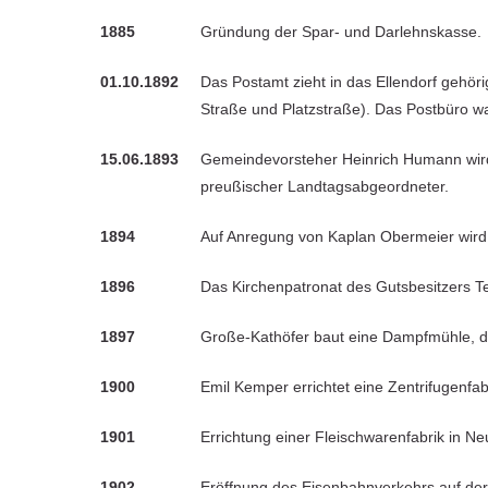
1885
Gründung der Spar- und Darlehnskasse.
01.10.1892
Das Postamt zieht in das Ellendorf gehör
Straße und Platzstraße). Das Postbüro wa
15.06.1893
Gemeindevorsteher Heinrich Humann wird 
preußischer Landtagsabgeordneter.
1894
Auf Anregung von Kaplan Obermeier wird 
1896
Das Kirchenpatronat des Gutsbesitzers Te
1897
Große-Kathöfer baut eine Dampfmühle, di
1900
Emil Kemper errichtet eine Zentrifugenfa
1901
Errichtung einer Fleischwarenfabrik in N
1902
Eröffnung des Eisenbahnverkehrs auf de