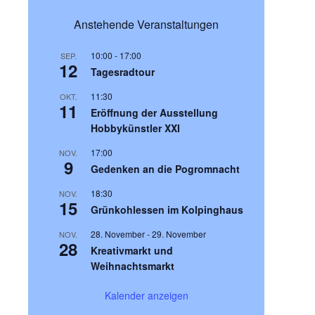
Anstehende Veranstaltungen
10:00
-
17:00
SEP.
12
Tagesradtour
11:30
OKT.
11
Eröffnung der Ausstellung
Hobbykünstler XXI
17:00
NOV.
9
Gedenken an die Pogromnacht
18:30
NOV.
15
Grünkohlessen im Kolpinghaus
28. November
-
29. November
NOV.
28
Kreativmarkt und
Weihnachtsmarkt
Kalender anzeigen