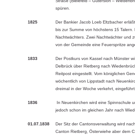
Straße (Bielefeld – Gütersloh – Wiedenbrü
spüren.
1825
Der Bankier Jacob Loeb Eltzbacher erläßt
bis zur Summe von höchstens 15 Talern. E
Nachtwächters. Zwei Nachtwächter und zw
von der Gemeinde eine Feuerspritze ange
1833
Der Postkurs von Kassel nach Münster wi
Delbrück über Rietberg nach Wiedenbrück
Reitpost eingestellt. Vom königlichen Gen
wöchentlich von Lippstadt nach Neuenkirc
dreimal in der Woche verkehrt, eingeführt
1836
In Neuenkirchen wird eine Spinnschule u
jedoch schon im gleichen Jahr nach Wied
01.07.1838
Der Sitz der Cantonsverwaltung wird nach
Canton Rietberg, Österwiehe aber dem C