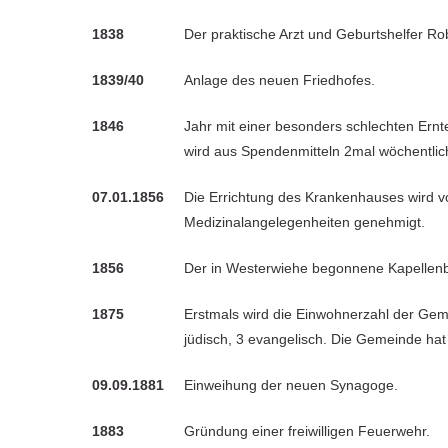
1838
Der praktische Arzt und Geburtshelfer Rob
1839/40
Anlage des neuen Friedhofes.
1846
Jahr mit einer besonders schlechten Ernt
wird aus Spendenmitteln 2mal wöchentli
07.01.1856
Die Errichtung des Krankenhauses wird vo
Medizinalangelegenheiten genehmigt.
1856
Der in Westerwiehe begonnene Kapellenbau
1875
Erstmals wird die Einwohnerzahl der Ge
jüdisch, 3 evangelisch. Die Gemeinde ha
09.09.1881
Einweihung der neuen Synagoge.
1883
Gründung einer freiwilligen Feuerwehr.