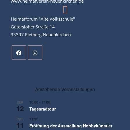
www.heimatverein-neuenkirchen.de
Heimatforum "Alte Volksschule"
Gütersloher Straße 14
33397 Rietberg-Neuenkirchen
Anstehende Veranstaltungen
10:00
-
17:00
SEP.
12
Tagesradtour
11:30
OKT.
11
Eröffnung der Ausstellung Hobbykünstler