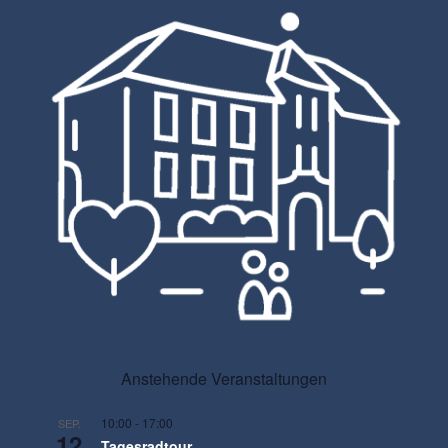
Anstehende Veranstaltungen
10:00
-
17:00
SEP.
12
Tagesradtour