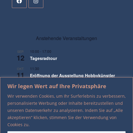
Anstehende Veranstaltungen
10:00
-
17:00
SEP.
12
Tagesradtour
11:30
OKT.
11
Eröffnung der Ausstellung Hobbykünstler
XXI
Wir legen Wert auf Ihre Privatsphäre
17:00
NOV.
Wir verwenden Cookies, um Ihr Surferlebnis zu verbessern,
9
Gedenken an die Pogromnacht
personalisierte Werbung oder Inhalte bereitzustellen und
unseren Datenverkehr zu analysieren. Indem Sie auf „Alle
Kalender anzeigen
akzeptieren“ klicken, stimmen Sie der Verwendung von
Cookies zu.