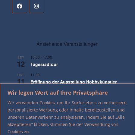
Anstehende Veranstaltungen
10:00
-
17:00
SEP.
12
Tagesradtour
11:30
OKT.
11
Eröffnung der Ausstellung Hobbykünstler
XXI
Wir legen Wert auf Ihre Privatsphäre
17:00
NOV.
Wir verwenden Cookies, um Ihr Surferlebnis zu verbessern,
9
Gedenken an die Pogromnacht
personalisierte Werbung oder Inhalte bereitzustellen und
unseren Datenverkehr zu analysieren. Indem Sie auf „Alle
Kalender anzeigen
akzeptieren“ klicken, stimmen Sie der Verwendung von
Cookies zu.