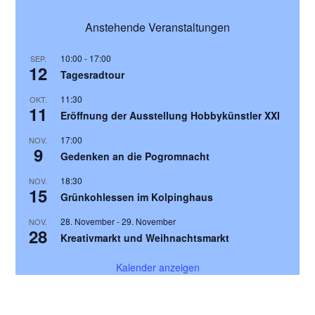
n
n
g
g
Anstehende Veranstaltungen
s
a
e
t
i
10:00
-
17:00
SEP.
n
i
12
c
Tagesradtour
o
h
11:30
OKT.
n
11
t
Eröffnung der Ausstellung Hobbykünstler XXI
e
17:00
NOV.
9
n
Gedenken an die Pogromnacht
,
18:30
NOV.
N
15
Grünkohlessen im Kolpinghaus
a
28. November
-
29. November
NOV.
v
28
Kreativmarkt und Weihnachtsmarkt
i
Kalender anzeigen
g
a
t