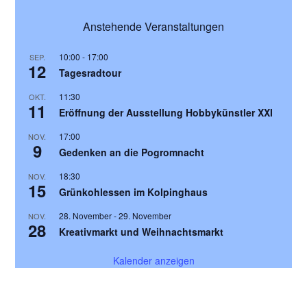
u
N
n
Anstehende Veranstaltungen
a
d
v
10:00
-
17:00
SEP.
A
i
12
Tagesradtour
n
g
11:30
OKT.
s
a
11
Eröffnung der Ausstellung Hobbykünstler XXI
t
i
i
17:00
c
NOV.
9
o
Gedenken an die Pogromnacht
h
n
t
18:30
NOV.
15
Grünkohlessen im Kolpinghaus
e
n
28. November
-
29. November
NOV.
28
Kreativmarkt und Weihnachtsmarkt
,
N
Kalender anzeigen
a
v