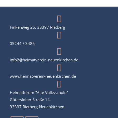
i
g
a
t
Finkenweg 25, 33397 Rietberg
i
o
05244 / 3485
n
info2@heimatverein-neuenkirchen.de
www.heimatverein-neuenkirchen.de
Heimatforum "Alte Volksschule"
Gütersloher Straße 14
33397 Rietberg-Neuenkirchen