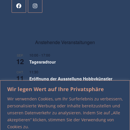
Anstehende Veranstaltungen
10:00
-
17:00
SEP.
12
Tagesradtour
11:30
OKT.
11
Eröffnung der Ausstellung Hobbykünstler
XXI
Wir legen Wert auf Ihre Privatsphäre
17:00
NOV.
Wir verwenden Cookies, um Ihr Surferlebnis zu verbessern,
9
Gedenken an die Pogromnacht
personalisierte Werbung oder Inhalte bereitzustellen und
unseren Datenverkehr zu analysieren. Indem Sie auf „Alle
Kalender anzeigen
akzeptieren“ klicken, stimmen Sie der Verwendung von
Cookies zu.