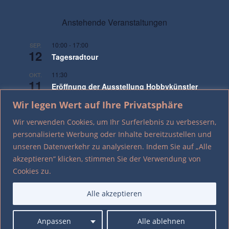
Anstehende Veranstaltungen
10:00
-
17:00
SEP.
12
Tagesradtour
11:30
OKT.
11
Eröffnung der Ausstellung Hobbykünstler
XXI
Wir legen Wert auf Ihre Privatsphäre
17:00
NOV.
Wir verwenden Cookies, um Ihr Surferlebnis zu verbessern,
9
Gedenken an die Pogromnacht
personalisierte Werbung oder Inhalte bereitzustellen und
unseren Datenverkehr zu analysieren. Indem Sie auf „Alle
Kalender anzeigen
akzeptieren“ klicken, stimmen Sie der Verwendung von
Cookies zu.
Alle akzeptieren
Kontakt/Impressum
Datenschutz
Anpassen
Alle ablehnen