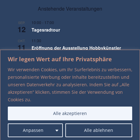
Anstehende Veranstaltungen
10:00
-
17:00
SEP.
12
Tagesradtour
11:30
OKT.
11
Eröffnung der Ausstellung Hobbykünstler
XXI
Wir legen Wert auf Ihre Privatsphäre
17:00
NOV.
Wir verwenden Cookies, um Ihr Surferlebnis zu verbessern,
9
Gedenken an die Pogromnacht
personalisierte Werbung oder Inhalte bereitzustellen und
unseren Datenverkehr zu analysieren. Indem Sie auf „Alle
Kalender anzeigen
akzeptieren“ klicken, stimmen Sie der Verwendung von
Cookies zu.
Alle akzeptieren
Kontakt/Impressum
Datenschutz
Anpassen
Alle ablehnen
All Rights Reserved © 2023- Heimatverein Neuenkirchen